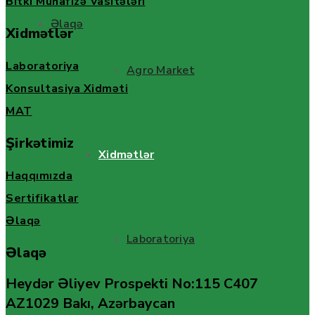
Bitki Mühafizə Vasitələri
Əlaqə
Xidmətlər
Laboratoriya
Agro Market
Konsultasiya Xidməti
MAT
Şirkətimiz
Xidmətlər
Haqqımızda
Sertifikatlar
Əlaqə
Laboratoriya
Əlaqə
Heydər Əliyev Prospekti No:115 C407
AZ1029 Bakı, Azərbaycan