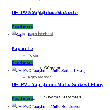
Haqqımızda
UH-PVC Yapıştırma Muflu Te
Bitki Mühafizə Vasitələri
Read more
Agro İstehsal
Məhsullar
Kaplin Te
Toxum
Read more
Gübrələr
Agro Market
UH-PVC Yapıştırma Muflu Serbest Flanş
Suvarma Sistemləri
Xidmətlər
Read more