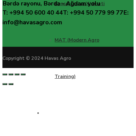
Bərdə rayonu, Bərdə - Ağdam yolu
Konsultasiya Xidməti
T: +994 50 600 40 44
T: +994 50 779 99 77
E:
info@havasagro.com
MAT (Modern Agro
Copyright © 2024 Havas Agro
Training)
Layihələr