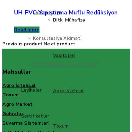
UH-PVC Yapıştırma Muflu Redüksiyon
Laboratoriya
Bitki Mühafizə
Read more
Konsultasiya Xidməti
Previous product
Next product
Vasitələri
MAT (Modern Agro Training)
Məhsullar
Agro İstehsal
Layihələr
Agro İstehsal
Toxum
Agro Market
Gübrələr
Sertifikatlar
Suvarma Sistemləri
Toxum