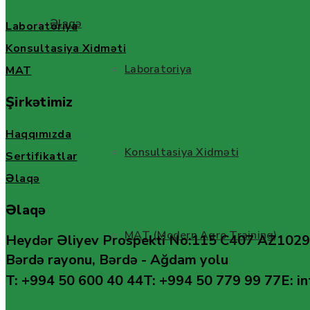
Əlaqə
Laboratoriya
Konsultasiya Xidməti
Laboratoriya
MAT
Şirkətimiz
Haqqımızda
Konsultasiya Xidməti
Sertifikatlar
Əlaqə
Əlaqə
MAT (Modern Agro Training)
Heydər Əliyev Prospekti No:115 C407 AZ1029
Bərdə rayonu, Bərdə - Ağdam yolu
T: +994 50 600 40 44
T: +994 50 779 99 77
E: i