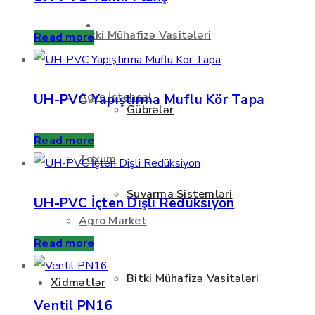
Məhsullar
Bitki Mühafizə Vasitələri
Read more
Agro İstehsal
UH-PVC Yapıştırma Muflu Kör Tapa
Gübrələr
Read more
Toxum
Suvarma Sistemləri
UH-PVC İçten Dişli Redüksiyon
Agro Market
Read more
Bitki Mühafizə Vasitələri
Xidmətlər
Ventil PN16