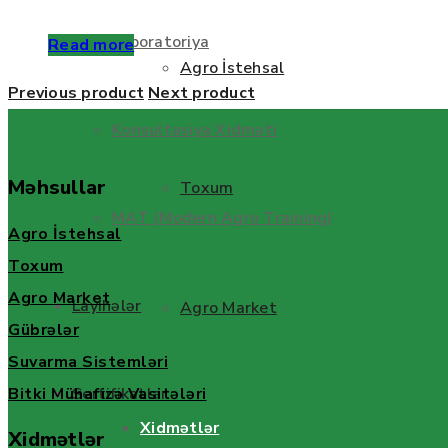
Laboratoriya
Read more
Agro İstehsal
Previous product
Next product
Konsultasiya Xidməti
Məhsullar
Toxum
MAT (Modern Agro Training)
Agro İstehsal
Toxum
Agro Market
Layihələr
Agro Market
Gübrələr
Suvarma Sistemləri
Bitki Mühafizə Vasitələri
Sertifikatlar
Xidmətlər
Xidmətlər