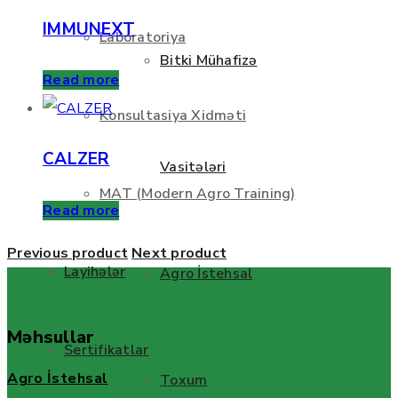
IMMUNEXT
Laboratoriya
Bitki Mühafizə
Read more
Konsultasiya Xidməti
CALZER
Vasitələri
MAT (Modern Agro Training)
Read more
Previous product
Next product
Layihələr
Agro İstehsal
Məhsullar
Sertifikatlar
Agro İstehsal
Toxum