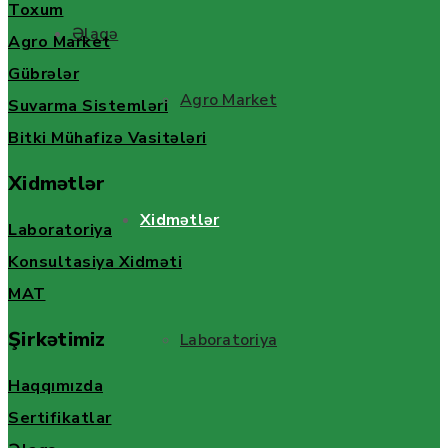
Toxum
Əlaqə
Agro Market
Gübrələr
Agro Market
Suvarma Sistemləri
Bitki Mühafizə Vasitələri
Xidmətlər
Xidmətlər
Laboratoriya
Konsultasiya Xidməti
MAT
Şirkətimiz
Laboratoriya
Haqqımızda
Sertifikatlar