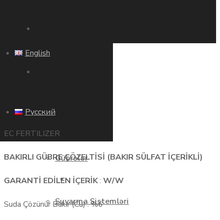
Ana Səhifə
English
Haqqımızda
CUPZER
Русский
Məhsullar
EC FERTILIZER
BAKIRLI GÜBRE ÇÖZELTİSİ (BAKIR SÜLFAT İÇERİKLİ)
Gübrələr
Ana Səhifə
GARANTİ EDİLEN İÇERİK
:
W/W
Suvarma Sistemləri
Suda Çözünür Bakır (Cu) : %6