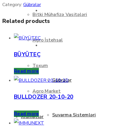
Category:
Gübrələr
Haqqımızda
Bitki Mühafizə Vasitələri
Related products
Agro İstehsal
Məhsullar
BÜYÜTEÇ
Toxum
Read more
Gübrələr
Agro Market
BULLDOZER 20-10-20
Read more
Suvarma Sistemləri
Xidmətlər