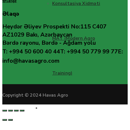
Əlaqə
Konsultasiya Xidməti
Əlaqə
Heydər Əliyev Prospekti No:115 C407
AZ1029 Bakı, Azərbaycan
MAT (Modern Agro
Bərdə rayonu, Bərdə - Ağdam yolu
T: +994 50 600 40 44
T: +994 50 779 99 77
E:
info@havasagro.com
Training)
Copyright © 2024 Havas Agro
Layihələr