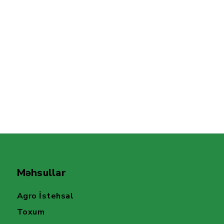
Məhsullar
Agro İstehsal
Toxum