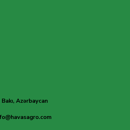
 Bakı, Azərbaycan
nfo@havasagro.com