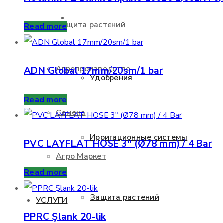
ПРОДУКТЫ
Защита растений
Read more
Агропроизводство
ADN Global 17mm/20sm/1 bar
Удобрения
Read more
Семена
Ирригационные системы
PVC LAYFLAT HOSE 3″ (Ø78 mm) / 4 Bar
Агро Маркет
Read more
Защита растений
УСЛУГИ
PPRC Şlank 20-lik