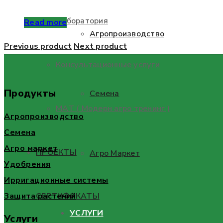
Лаборатория
Read more
Агропроизводство
Previous product
Next product
Консультационные услуги
Продукты
Семена
МАТ ( Модерн агро тренинг )
Агропроизводство
Семена
Агро маркет
ПРОЕКТЫ
Агро Маркет
Удобрения
Ирригационные системы
Защита растений
СЕРТИФИКАТЫ
УСЛУГИ
Услуги