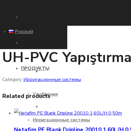
ГЛАВНАЯ
Русский
О НАС
UH-PVC Yapıştırma
ПРОДУКТЫ
ГЛАВНАЯ
Category:
Ирригационные системы
Удобрения
Related products
О НАС
Ирригационные системы
Netafim PE Blank Dripline 20010 1,60L/H 0