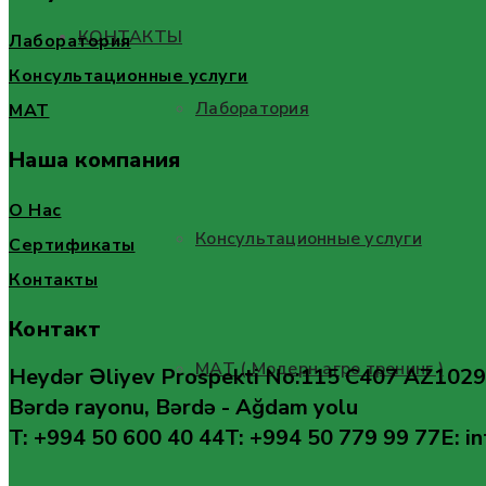
КОНТАКТЫ
Лаборатория
Консультационные услуги
Лаборатория
MAT
Наша компания
О Нас
Консультационные услуги
Сертификаты
Контакты
Контакт
МАТ ( Модерн агро тренинг )
Heydər Əliyev Prospekti No:115 C407 AZ1029
Bərdə rayonu, Bərdə - Ağdam yolu
T: +994 50 600 40 44
T: +994 50 779 99 77
E: i