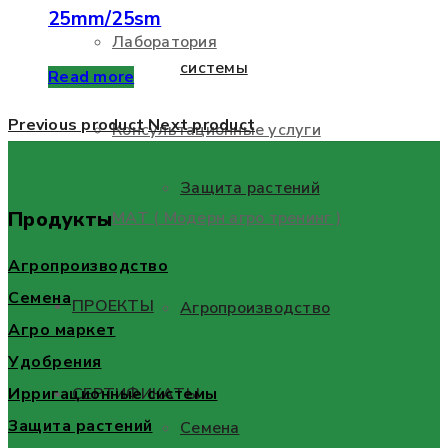
25mm/25sm
Лаборатория
системы
Read more
Previous product
Next product
Консультационные услуги
Защита растений
Продукты
МАТ ( Модерн агро тренинг )
Агропроизводство
Семена
ПРОЕКТЫ
Агропроизводство
Агро маркет
Удобрения
Ирригационные системы
СЕРТИФИКАТЫ
Защита растений
Семена