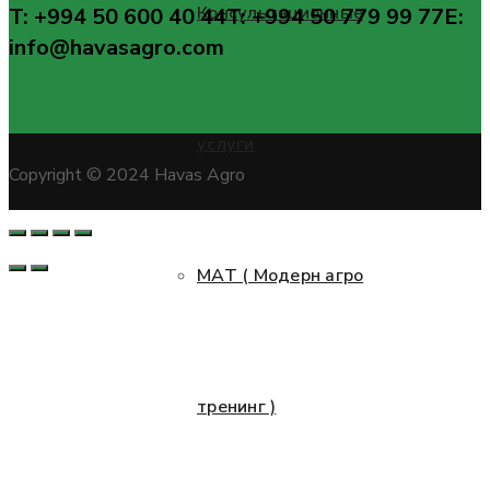
Консультационные
T: +994 50 600 40 44
T: +994 50 779 99 77
E:
info@havasagro.com
услуги
Copyright © 2024 Havas Agro
МАТ ( Модерн агро
тренинг )