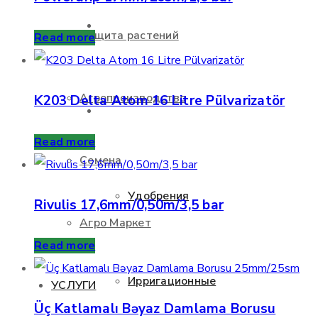
О НАС
Защита растений
Read more
Агропроизводство
K203 Delta Atom 16 Litre Pülvarizatör
ПРОДУКТЫ
Read more
Семена
Удобрения
Rivulis 17,6mm/0,50m/3,5 bar
Агро Маркет
Read more
Ирригационные
УСЛУГИ
Üç Katlamalı Bəyaz Damlama Borusu