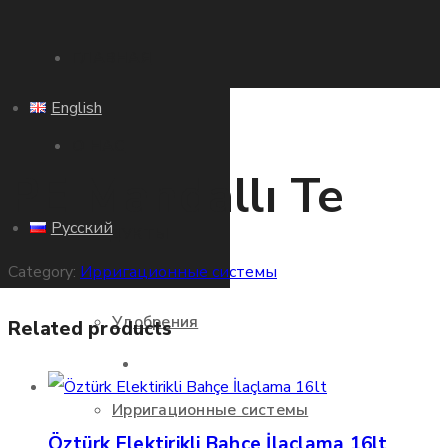
ГЛАВНАЯ
English
О НАС
PE Mandallı Te
Русский
ПРОДУКТЫ
Category:
Ирригационные системы
Удобрения
Related products
ГЛАВНАЯ
Ирригационные системы
Öztürk Elektirikli Bahçe İlaçlama 16lt