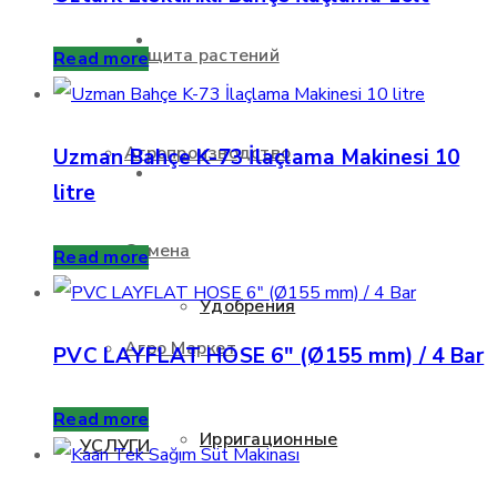
О НАС
Защита растений
Read more
Агропроизводство
Uzman Bahçe K-73 İlaçlama Makinesi 10
ПРОДУКТЫ
litre
Семена
Read more
Удобрения
Агро Маркет
PVC LAYFLAT HOSE 6″ (Ø155 mm) / 4 Bar
Read more
Ирригационные
УСЛУГИ