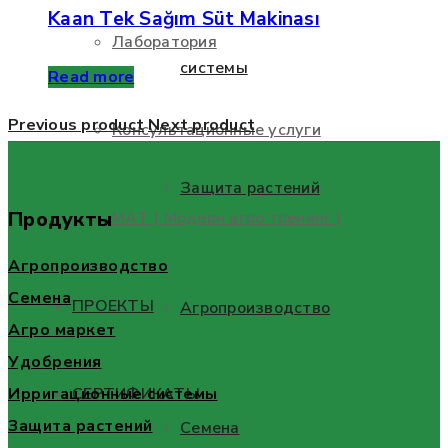
Kaan Tek Sağım Süt Makinası
Лаборатория
системы
Read more
Previous product
Next product
Консультационные услуги
Защита растений
Продукты
МАТ ( Модерн агро тренинг )
Агропроизводство
Семена
ПРОЕКТЫ
Агропроизводство
Агро маркет
Удобрения
Ирригационные системы
СЕРТИФИКАТЫ
Защита растений
Семена