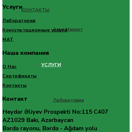
Услуги
КОНТАКТЫ
Лаборатория
Агро Маркет
Консультационные услуги
MAT
Наша компания
УСЛУГИ
О Нас
Сертификаты
Контакты
Контакт
Лаборатория
Heydər Əliyev Prospekti No:115 C407
AZ1029 Bakı, Azərbaycan
Bərdə rayonu, Bərdə - Ağdam yolu