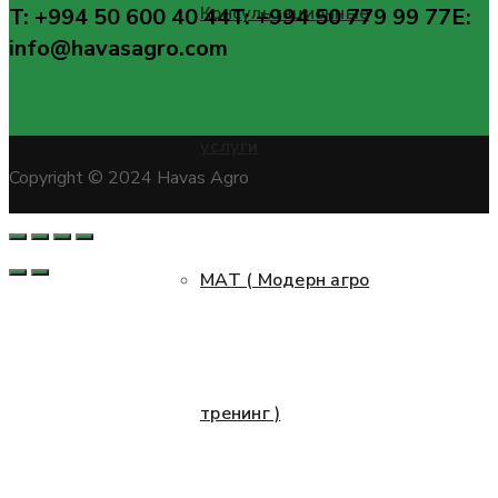
Консультационные
T: +994 50 600 40 44
T: +994 50 779 99 77
E:
info@havasagro.com
услуги
Copyright © 2024 Havas Agro
МАТ ( Модерн агро
тренинг )