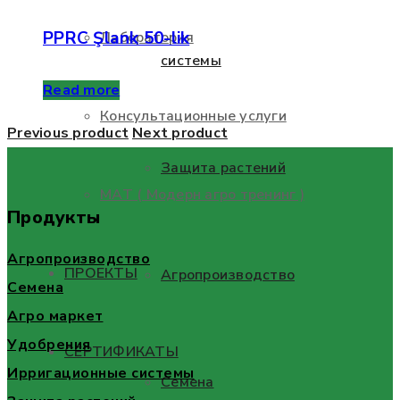
PPRC Şlank 50-lik
Лаборатория
системы
Read more
Консультационные услуги
Previous product
Next product
Защита растений
МАТ ( Модерн агро тренинг )
Продукты
Агропроизводство
ПРОЕКТЫ
Агропроизводство
Семена
Агро маркет
Удобрения
СЕРТИФИКАТЫ
Ирригационные системы
Семена