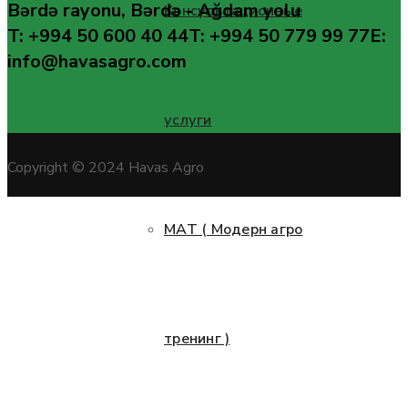
Bərdə rayonu, Bərdə - Ağdam yolu
Консультационные
T: +994 50 600 40 44
T: +994 50 779 99 77
E:
info@havasagro.com
услуги
Copyright © 2024 Havas Agro
МАТ ( Модерн агро
тренинг )