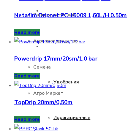
О НАС
Netafim Dripnet PC 16009 1,60L/H 0,50m
Защита растений
Read more
Агропроизводство
ПРОДУКТЫ
Powerdrip 17mm/20sm/1,0 bar
Семена
Read more
Удобрения
Агро Маркет
TopDrip 20mm/0,50m
Ирригационные
УСЛУГИ
Read more