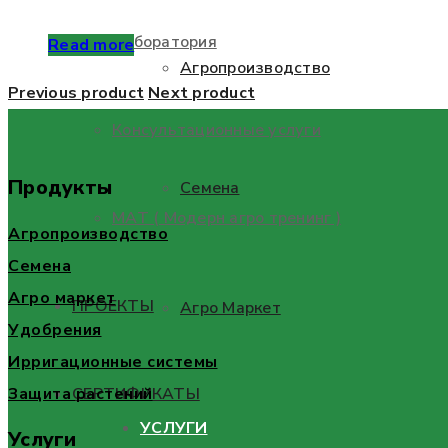
Лаборатория
Read more
Агропроизводство
Previous product
Next product
Консультационные услуги
Продукты
Семена
МАТ ( Модерн агро тренинг )
Агропроизводство
Семена
Агро маркет
ПРОЕКТЫ
Агро Маркет
Удобрения
Ирригационные системы
Защита растений
СЕРТИФИКАТЫ
УСЛУГИ
Услуги