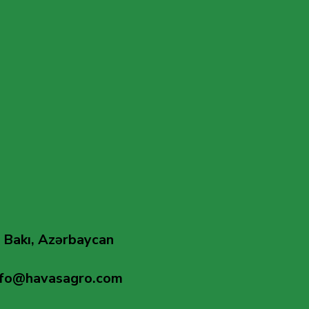
 Bakı, Azərbaycan
nfo@havasagro.com