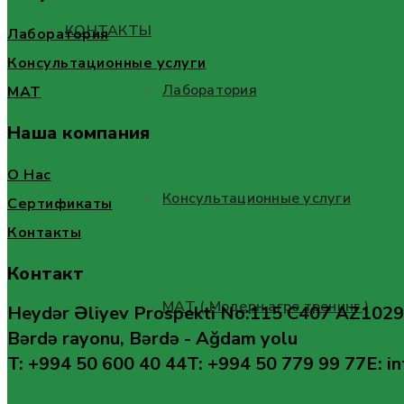
КОНТАКТЫ
Лаборатория
Консультационные услуги
Лаборатория
MAT
Наша компания
О Нас
Консультационные услуги
Сертификаты
Контакты
Контакт
МАТ ( Модерн агро тренинг )
Heydər Əliyev Prospekti No:115 C407 AZ1029
Bərdə rayonu, Bərdə - Ağdam yolu
T: +994 50 600 40 44
T: +994 50 779 99 77
E: i