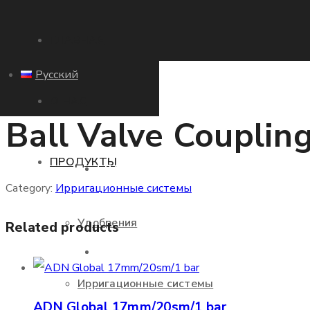
ГЛАВНАЯ
Русский
О НАС
Ball Valve Couplin
ПРОДУКТЫ
ГЛАВНАЯ
Category:
Ирригационные системы
Удобрения
Related products
О НАС
Ирригационные системы
ADN Global 17mm/20sm/1 bar