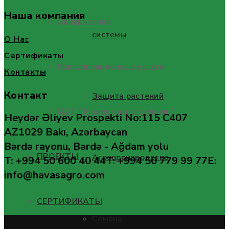
Наша компания
Лаборатория
системы
О Нас
Сертификаты
Консультационные услуги
Контакты
Контакт
Защита растений
МАТ ( Модерн агро тренинг )
Heydər Əliyev Prospekti No:115 C407
AZ1029 Bakı, Azərbaycan
Bərdə rayonu, Bərdə - Ağdam yolu
ПРОЕКТЫ
Агропроизводство
T: +994 50 600 40 44
T: +994 50 779 99 77
E:
info@havasagro.com
СЕРТИФИКАТЫ
Семена