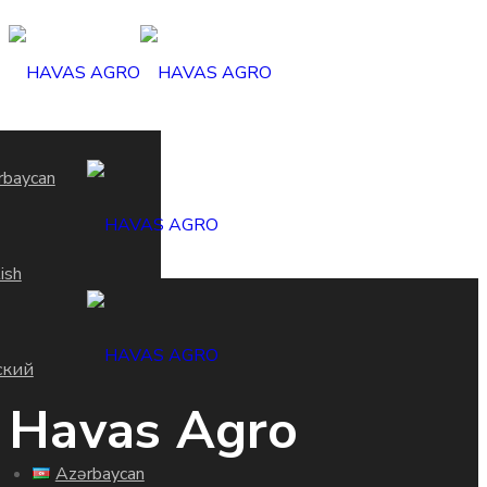
rbaycan
ish
ский
Havas Agro
Azərbaycan