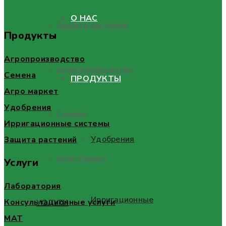
О НАС
Защита растений
Продукты
Агропроизводство
Агропроизводство
Семена
ПРОДУКТЫ
Агро маркет
Удобрения
Семена
Ирригационные системы
Удобрения
Защита растений
Агро Маркет
Услуги
Лаборатория
Ирригационные
Консультационные услуги
УСЛУГИ
MAT